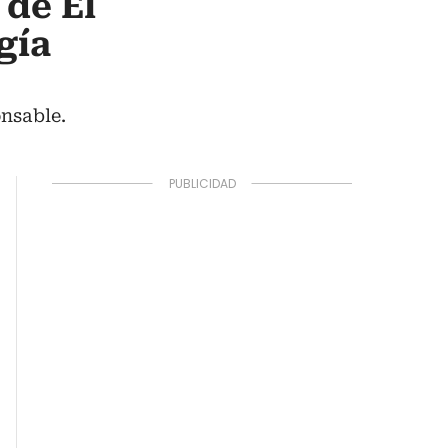
 de El
gía
nsable.