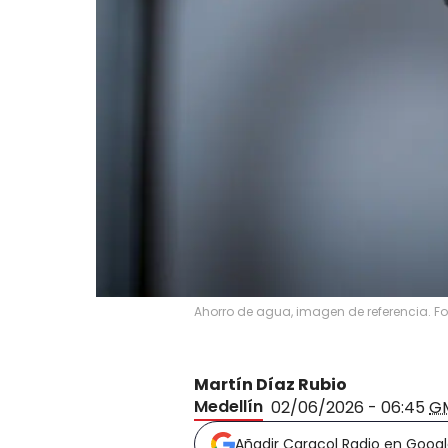
Ahorro de agua, imagen de referencia. Fo
Martín Díaz Rubio
Medellín
02/06/2026 - 06:45
G
Añadir Caracol Radio en Goog