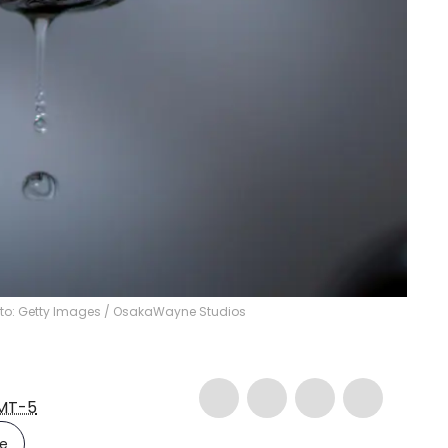
to: Getty Images
/
OsakaWayne Studios
MT-5
le