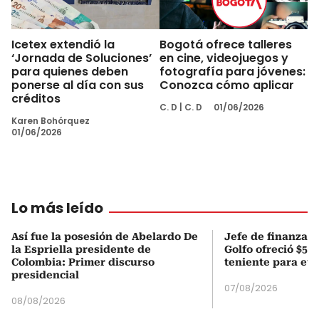
Icetex extendió la
Bogotá ofrece talleres
‘Jornada de Soluciones’
en cine, videojuegos y
para quienes deben
fotografía para jóvenes:
ponerse al día con sus
Conozca cómo aplicar
créditos
C. D
|
C. D
01/06/2026
Karen Bohórquez
01/06/2026
Lo más leído
Así fue la posesión de Abelardo De
Jefe de finanzas 
la Espriella presidente de
Golfo ofreció $50
Colombia: Primer discurso
teniente para evi
presidencial
07/08/2026
08/08/2026