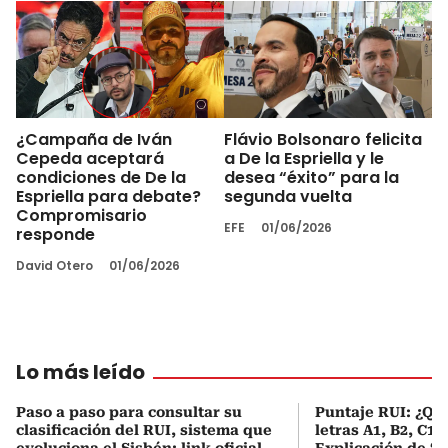
¿Campaña de Iván
Flávio Bolsonaro felicita
Cepeda aceptará
a De la Espriella y le
condiciones de De la
desea “éxito” para la
Espriella para debate?
segunda vuelta
Compromisario
EFE
01/06/2026
responde
David Otero
01/06/2026
Lo más leído
Paso a paso para consultar su
Puntaje RUI: ¿Qué
clasificación del RUI, sistema que
letras A1, B2, C1 
evoluciona el Sisbén: link oficial
Explicación de ‘