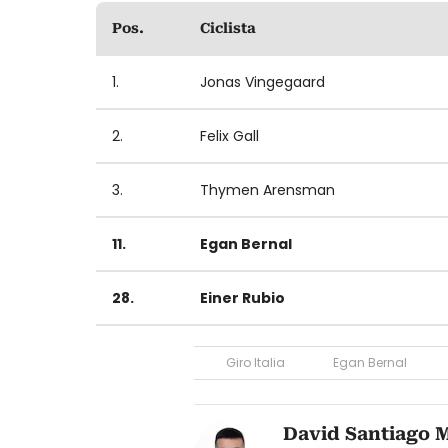
Pos.
Ciclista
1.
Jonas Vingegaard
2.
Felix Gall
3.
Thymen Arensman
11.
Egan Bernal
28.
Einer Rubio
Giro Italia
Egan Bernal
David Santiago 