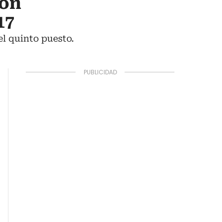
ión
17
el quinto puesto.