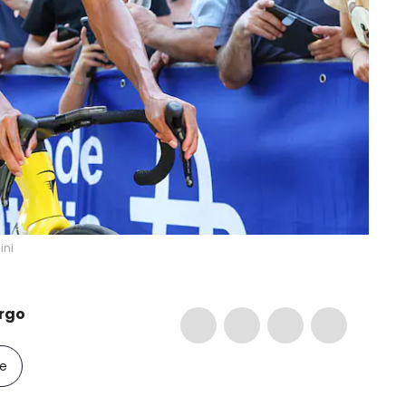
ini
rgo
le