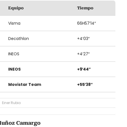
Equipo
Tiempo
Visma
66H57′14″
Decathlon
+4′03″
INEOS
+4′27″
INEOS
+9′44″
Movistar Team
+55′38″
Einer Rubio
Muñoz Camargo