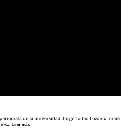
eriodista de la universidad Jorge Tadeo Lozano. Inicié
dios
...
Leer más