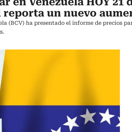
lar en Venezuela HOY 21 
l reporta un nuevo aume
la (BCV) ha presentado el informe de precios par
s.