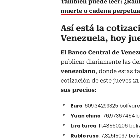
También puede leer:
¿Raúl
muerte o cadena perpetua e
Así está la cotizac
Venezuela, hoy ju
El Banco Central de Venez
publicar diariamente las d
venezolano
, donde estas t
cotización de este jueves 21
sus precios
:
Euro
: 609,34299325 bolívare
Yuan chino
: 76,97367454 b
Lira turca
: 11,48560206 bolí
Rublo ruso
: 7,32515037 bolí