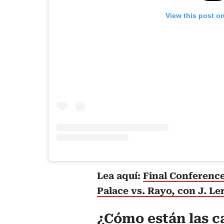
View this post o
Lea aquí:
Final Conference
Palace vs. Rayo, con J. L
¿Cómo están las c