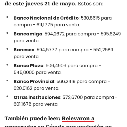
de este jueves 21 de mayo
. Estos son:
Banco Nacional de Crédito
: 530,8615 para
compra - 611,1775 para venta.
Bancamiga
: 594,2672 para compra - 595,6249
para venta.
Banesco
: 594,5777 para compra - 552,2589
para venta.
Banco Plaza
: 606,4906 para compra -
545,0000 para venta.
Banco Provincial
: 566,2419 para compra -
620,0162 para venta.
Otras instituciones
: 572,6700 para compra -
601,1678 para venta.
También puede leer:
Relevaron a
procurador en Cúcuta por apelación en