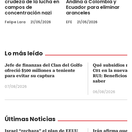
crudeza de la lucha en
Andina a Colombia y
campos de
Ecuador para eliminar
concentración nazi
aranceles
Felipe Lara
21/05/2026
EFE
21/05/2026
Lo más leído
Jefe de finanzas del Clan del Golfo
Qué subsidios rec
ofreció $500 millones a teniente
C01 en la nueva c
para evitar su captura
RUI: Beneficios y
saber
07/08/2026
06/08/2026
Últimas Noticias
Israel “rechaza” el plan de EEUU
Irán afirma que 