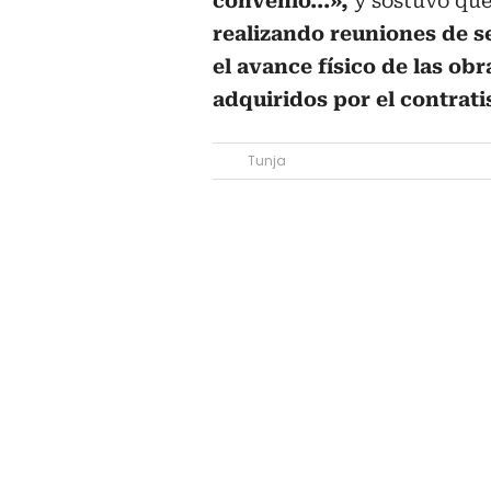
convenio...»,
y sostuvo que
realizando reuniones de se
el avance físico de las o
adquiridos por el contrati
Tunja