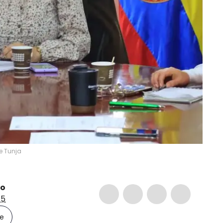
e Tunja
io
5
le