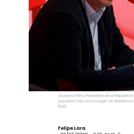
Gustavo Petro, Presidente de la Repúblic
izquierda hay una imagen de referencia d
(ELN)
Felipe Lara