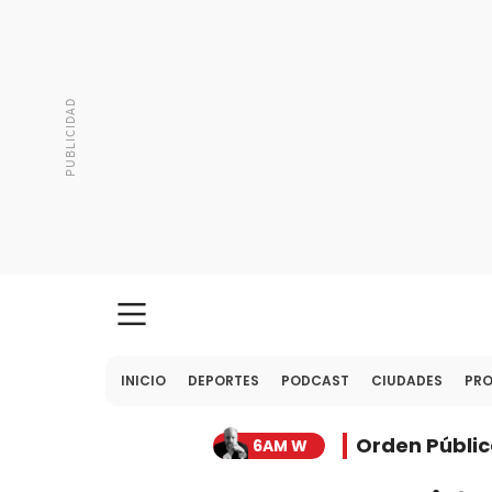
INICIO
DEPORTES
PODCAST
CIUDADES
PR
Orden Públic
6AM W