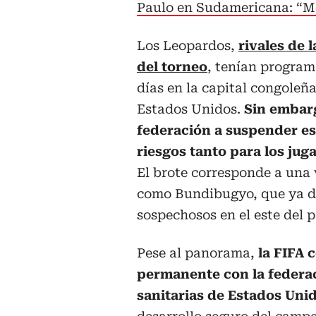
Paulo en Sudamericana: “Me
Los Leopardos,
rivales de 
del torneo
, tenían progra
días en la capital congoleñ
Estados Unidos.
Sin embarg
federación a suspender esa
riesgos tanto para los jug
El brote corresponde a una
como Bundibugyo, que ya dej
sospechosos en el este del p
Pese al panorama,
la FIFA 
permanente con la federac
sanitarias de Estados Un