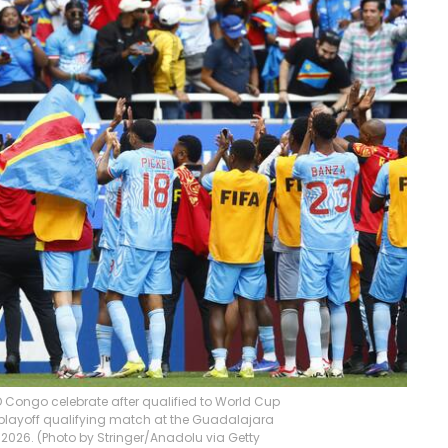
D Congo celebrate after qualified to World Cup
playoff qualifying match at the Guadalajara
2026. (Photo by Stringer/Anadolu via Getty