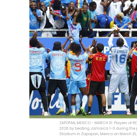
ZAPOPAN, MEXICO - MARCH 31: Players of R
2026 by beating Jamaica 1-0 during the 
Stadium in Zapopan, Mexico on March 31, 