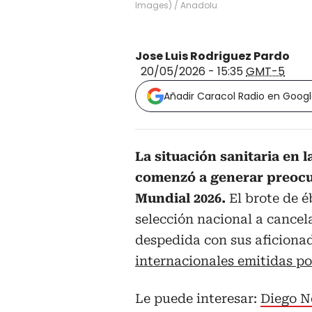
Images)
/
Anadolu
Jose Luis Rodriguez Pardo
20/05/2026 - 15:35
GMT-5
Añadir Caracol Radio en Goog
La situación sanitaria en
comenzó a generar preocup
Mundial 2026.
El brote de é
selección nacional a cancel
despedida con sus aficiona
internacionales emitidas po
Le puede interesar:
Diego N