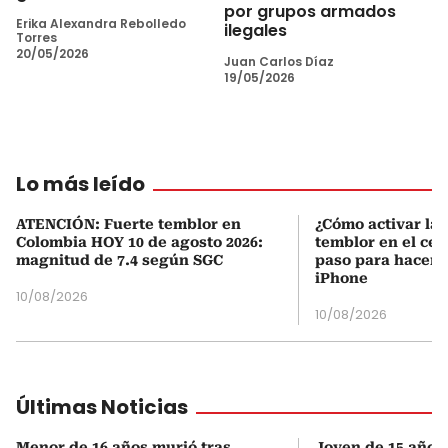
por grupos armados
Erika Alexandra Rebolledo
ilegales
Torres
20/05/2026
Juan Carlos Díaz
19/05/2026
Lo más leído
ATENCIÓN: Fuerte temblor en
¿Cómo activar la 
Colombia HOY 10 de agosto 2026:
temblor en el cel
magnitud de 7.4 según SGC
paso para hacerl
iPhone
10/08/2026
10/08/2026
Últimas Noticias
Menor de 16 años murió tras
Joven de 15 años 