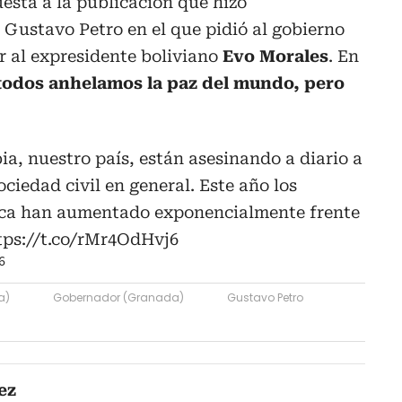
uesta a la publicación que hizo
 Gustavo Petro en el que pidió al gobierno
r al expresidente boliviano
Evo Morales
. En
todos anhelamos la paz del mundo, pero
a, nuestro país, están asesinando a diario a
sociedad civil en general. Este año los
lica han aumentado exponencialmente frente
tps://t.co/rMr4OdHvj6
6
a)
Gobernador (Granada)
Gustavo Petro
ez