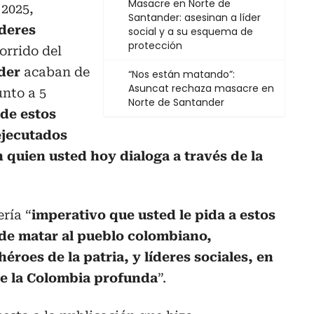
Masacre en Norte de
 2025,
Santander: asesinan a líder
íderes
social y a su esquema de
protección
orrido del
nder
acaban de
“Nos están matando”:
Asuncat rechaza masacre en
unto a 5
Norte de Santander
de estos
ejecutados
n quien usted hoy dialoga a través de la
ría “
imperativo que usted le pida a estos
 de matar al pueblo colombiano,
éroes de la patria, y líderes sociales, en
de la Colombia profunda
”.