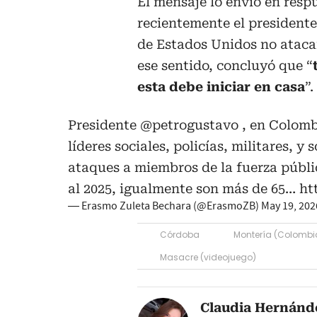
El mensaje lo envió en resp
recientemente el presidente
de Estados Unidos no ataca
ese sentido, concluyó que “
esta debe iniciar en casa
”.
Presidente
@petrogustavo
, en Colombi
líderes sociales, policías, militares, y 
ataques a miembros de la fuerza púb
al 2025, igualmente son más de 65…
ht
— Erasmo Zuleta Bechara (@ErasmoZB)
May 19, 202
Córdoba
Montería (Colombi
Masacre (videojuego)
Claudia Hernánd