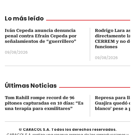
Lo más leído
Iván Cepeda anuncia denuncia
Rodrigo Lara asu
penal contra Efraín Cepeda por
directamente la P
señalamientos de “guerrillero”
CERREM y no del
funciones
09/08/2026
09/08/2026
Últimas Noticias
Tom Rahill rompe record de 96
Represa para lle
pitones capturadas en 10 días: “Es
Guajira quedó en 
una terapia para exmilitares”
blanco’ pese a p
© CARACOL S.A. Todos los derechos reservados.
CARACOL S.A. realiza una reserva expresa de las reproducciones y