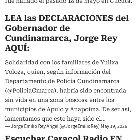
fue hallado el pasado 18 de mayo en Cúcuta.
LEA las DECLARACIONES del
Gobernador de
Cundinamarca, Jorge Rey
AQUÍ:
Solidaridad con los familiares de Yulixa
Toloza, quien, según información del
Departamento de Policía Cundinamarca
(
@PoliciaCmarca
), habría sido encontrada
sin vida en una zona boscosa entre los
municipios de Apulo y Anapoima. De ser así,
lamentamos que este haya sido el…
— Jorge Emilio Rey Ángel (@JorgeEmilioRey)
May 19, 2026
Escuchar Caracol Radio EN