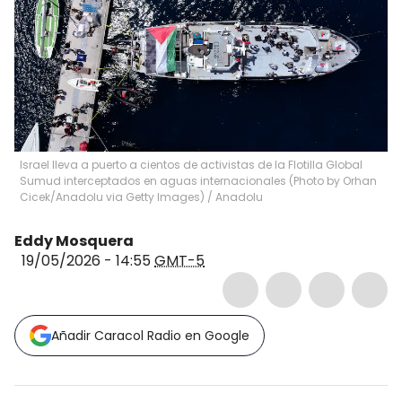
Israel lleva a puerto a cientos de activistas de la Flotilla Global
Sumud interceptados en aguas internacionales (Photo by Orhan
Cicek/Anadolu via Getty Images)
/
Anadolu
Eddy Mosquera
19/05/2026 - 14:55
GMT-5
Añadir Caracol Radio en Google