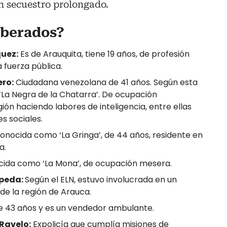
un secuestro prolongado.
iberados?
quez:
Es de Arauquita, tiene 19 años, de profesión
la fuerza pública.
ero:
Ciudadana venezolana de 41 años. Según esta
 ‘La Negra de la Chatarra’. De ocupación
gión haciendo labores de inteligencia, entre ellas
s sociales.
onocida como ‘La Gringa’, de 44 años, residente en
a.
ida como ‘La Mona’, de ocupación mesera.
epeda:
Según el ELN, estuvo involucrada en un
e la región de Arauca.
e 43 años y es un vendedor ambulante.
Ravelo:
Expolicía que cumplía misiones de