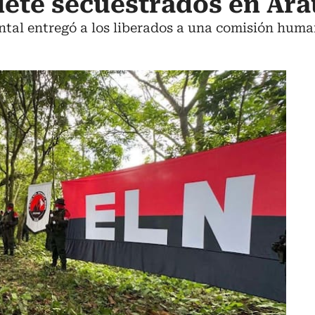
siete secuestrados en Ar
ntal entregó a los liberados a una comisión huma