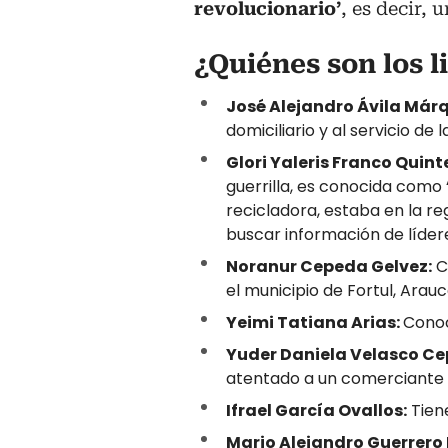
revolucionario’
, es decir, 
¿Quiénes son los l
José Alejandro Ávila Már
domiciliario y al servicio de 
Glori Yaleris Franco Quint
guerrilla, es conocida como
recicladora, estaba en la re
buscar información de lídere
Noranur Cepeda Gelvez:
C
el municipio de Fortul, Arauc
Yeimi Tatiana Arias:
Conoc
Yuder Daniela Velasco C
atentado a un comerciante d
Ifrael García Ovallos:
Tien
Mario Alejandro Guerrero 