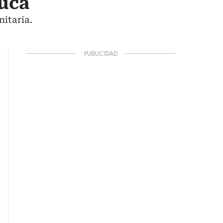
auca
nitaria.