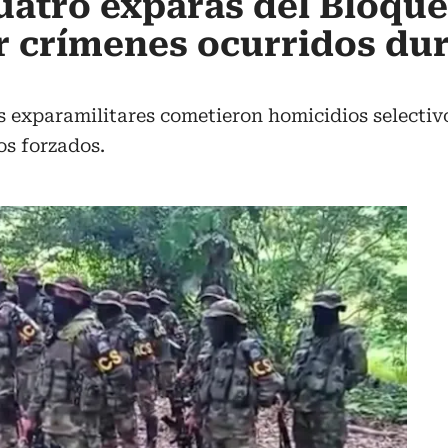
atro exparas del Bloque
r crímenes ocurridos dur
s exparamilitares cometieron homicidios selectivo
os forzados.