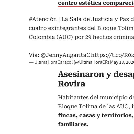
centro estética compareci
#Atención
| La Sala de Justicia y Paz
cuatro exintegrantes del Bloque Tolim
Colombia (AUC) por 29 hechos criminal
Vía:
@JennyAngaritaG
https://t.co/
— ÚltimaHoraCaracol (@UltimaHoraCR)
May 18, 202
Asesinaron y desa
Rovira
Habitantes del municipio de
Bloque Tolima de las AUC,
i
fincas, casas y territorio
familiares.