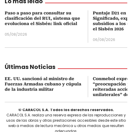
Lo más leído
Paso a paso para consultar su
Puntaje D21 en el
clasificación del RUI, sistema que
Significado, expl
evoluciona el Sisbén: link oficial
subsidios a los q
el Sisbén 2026
05/08/2026
06/08/2026
Últimas Noticias
EE. UU. sancionó al ministro de
Conmebol expres
Fuerzas Armadas cubano y cúpula
“preocupación po
de la industria militar
reiteradas accio
unilaterales” de 
© CARACOL S.A. Todos los derechos reservados.
CARACOL S.A. realiza una reserva expresa de las reproducciones y
usos de las obras y otras prestaciones accesibles desde este sitio
web a medios de lectura mecánica u otros medios que resulten
adecuados.