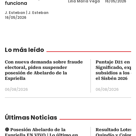
Lina María Vega
16/05/2026
funciona
J. Esteban
|
J. Esteban
16/05/2026
Lo más leído
Con nueva demanda sobre fraude
Puntaje D21 en el
electoral, piden suspender
Significado, expl
posesión de Abelardo de la
subsidios a los q
Espriella
el Sisbén 2026
06/08/2026
06/08/2026
Últimas Noticias
🔴 Posesión Abelardo de la
Resultado Loterí
Espriella EN VIVO | Lo último en
Quindío y ColorL