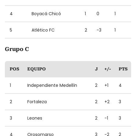
4
Boyacá Chicó
1
0
1
5
Atlético FC
2
-3
1
Grupo C
POS
EQUIPO
J
+/-
PTS
1
Independiente Medellín
2
+1
4
2
Fortaleza
2
+2
3
3
Leones
2
-1
3
4
Orosomarso
3
-2
2