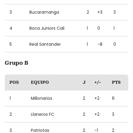
3
Bucaramanga
2
+3
3
4
Boca Juniors Cali
1
0
1
5
Real Santander
1
-8
0
Grupo B
POS
EQUIPO
J
+/-
PTS
1
Millonarios
2
+2
6
2
Llaneros FC
2
+2
3
3
Patriotas
2
-1
2