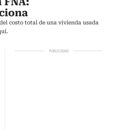
n FNA:
nciona
 del costo total de una vivienda usada
uí.