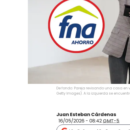
De fondo: Pareja revisando una casa en v
Getty Images). A la izquierda se encuentr
Juan Esteban Cárdenas
16/05/2026 - 08:42
GMT-5