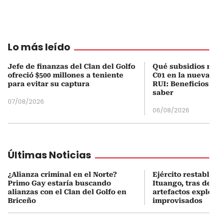
Lo más leído
Jefe de finanzas del Clan del Golfo
Qué subsidios rec
ofreció $500 millones a teniente
C01 en la nueva c
para evitar su captura
RUI: Beneficios y
saber
07/08/2026
06/08/2026
Últimas Noticias
¿Alianza criminal en el Norte?
Ejército restable
Primo Gay estaría buscando
Ituango, tras des
alianzas con el Clan del Golfo en
artefactos explos
Briceño
improvisados