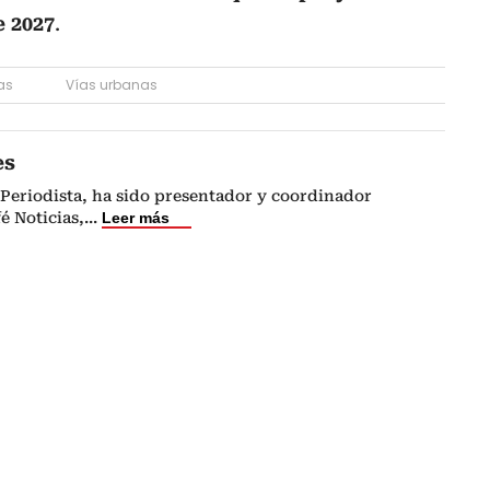
e 2027
.
as
Vías urbanas
es
Periodista, ha sido presentador y coordinador
é Noticias,
...
Leer más