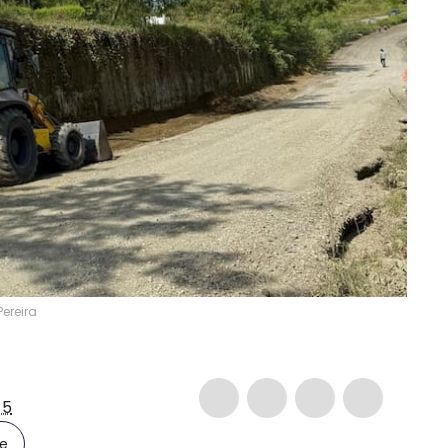
Pereira
-5
le