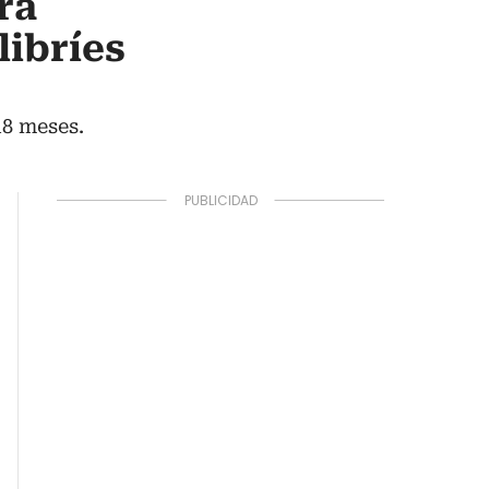
rá
libríes
18 meses.