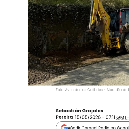
Foto: Avenida Los Colibríes - Alcaldía de 
Sebastián Grajales
Pereira
15/05/2026 - 07:11
GMT
Añadir Caracol Radio en Goog