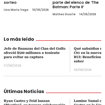
sorteo
parte del elenco de ‘The
Batman: Parte II’
Lina María Vega
15/05/2026
Matheo Duarte
14/05/2026
Lo más leído
Jefe de finanzas del Clan del Golfo
Qué subsidios rec
ofreció $500 millones a teniente
C01 en la nueva c
para evitar su captura
RUI: Beneficios y
saber
07/08/2026
06/08/2026
Últimas Noticias
Ryan Castro y Feid lanzan
Lamine Yamal ca
“Mentira”, su tercera colaboración
Castro en la Comu