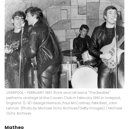
LIVERPOOL - FEBRUARY 1961: Rock and roll band "The Beatles"
performs onstage at the Cavern Club in February 1961 in Liverpool,
England. (L-R) George Harrison, Paul McCartney, Pete Best, John
Lennon. (Photo by Michael Ochs Archives/Getty Images)
/
Michael
Ochs Archives
Matheo