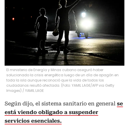
El ministerio de Energía y Minas cubano aseguró haber
solucionado la crisis energética luego de un día de apagón en
toda la isla aunque reconoció que la vida de todos los
ciudadanos resultó afectada. (Foto: YAMIL LAGE/AFP via Getty
Images)
/
YAMIL LAGE
Según dijo, el sistema sanitario en general
se
está viendo obligado a suspender
servicios esenciales.