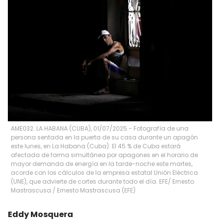
AME032. LA HABANA (CUBA), 01/07/2025.- Fotografía de una
persona sentada en la puerta de su casa durante un apagón
este lunes, en La Habana (Cuba). El 45 % de Cuba estará
afectada de forma simultánea por apagones en el horario de
mayor demanda de energía en la tarde-noche este martes,
acorde con los cálculos de la empresa estatal Unión Eléctrica
(UNE), que advierte de cortes durante todo el día. EFE/ Ernesto
Mastrascusa
/
Ernesto Mastrascusa
(
EFE
)
Eddy Mosquera