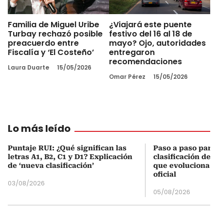
Familia de Miguel Uribe
¿Viajará este puente
Turbay rechazó posible
festivo del 16 al 18 de
preacuerdo entre
mayo? Ojo, autoridades
Fiscalía y ‘El Costeño’
entregaron
recomendaciones
Laura Duarte
15/05/2026
Omar Pérez
15/05/2026
Lo más leído
Puntaje RUI: ¿Qué significan las
Paso a paso para 
letras A1, B2, C1 y D1? Explicación
clasificación del
de ‘nueva clasificación’
que evoluciona el
oficial
03/08/2026
05/08/2026