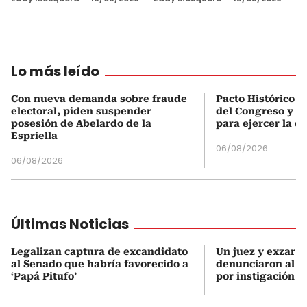
Lo más leído
Con nueva demanda sobre fraude
Pacto Histórico d
electoral, piden suspender
del Congreso y e
posesión de Abelardo de la
para ejercer la o
Espriella
06/08/2026
06/08/2026
Últimas Noticias
Legalizan captura de excandidato
Un juez y exzar a
al Senado que habría favorecido a
denunciaron al p
‘Papá Pitufo’
por instigación a