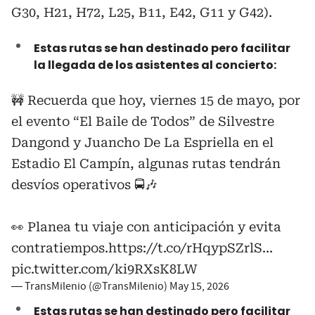
G30, H21, H72, L25, B11, E42, G11 y G42).
Estas rutas se han destinado pero facilitar
la llegada de los asistentes al concierto:
🚧 Recuerda que hoy, viernes 15 de mayo, por
el evento “El Baile de Todos” de Silvestre
Dangond y Juancho De La Espriella en el
Estadio El Campín, algunas rutas tendrán
desvíos operativos 🚍🎶
👀 Planea tu viaje con anticipación y evita
contratiempos.
https://t.co/rHqypSZrlS
…
pic.twitter.com/ki9RXsK8LW
— TransMilenio (@TransMilenio)
May 15, 2026
Estas rutas se han destinado pero facilitar