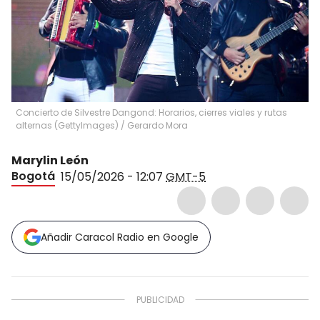
Concierto de Silvestre Dangond: Horarios, cierres viales y rutas
alternas (GettyImages)
/
Gerardo Mora
Marylin León
Bogotá
15/05/2026 - 12:07
GMT-5
Añadir Caracol Radio en Google