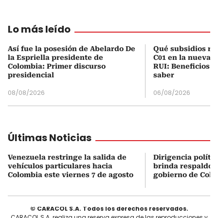
Lo más leído
Así fue la posesión de Abelardo De
Qué subsidios rec
la Espriella presidente de
C01 en la nueva c
Colombia: Primer discurso
RUI: Beneficios y
presidencial
saber
08/08/2026
06/08/2026
Últimas Noticias
Venezuela restringe la salida de
Dirigencia políti
vehículos particulares hacia
brinda respaldo 
Colombia este viernes 7 de agosto
gobierno de Col
© CARACOL S.A. Todos los derechos reservados.
CARACOL S.A. realiza una reserva expresa de las reproducciones y