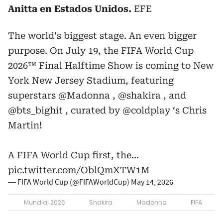
Anitta en Estados Unidos.
EFE
The world's biggest stage. An even bigger
purpose. On July 19, the FIFA World Cup
2026™ Final Halftime Show is coming to New
York New Jersey Stadium, featuring
superstars
@Madonna
,
@shakira
, and
@bts_bighit
, curated by
@coldplay
‘s Chris
Martin!
A FIFA World Cup first, the…
pic.twitter.com/OblQmXTW1M
— FIFA World Cup (@FIFAWorldCup)
May 14, 2026
Mundial 2026
Shakira
Madonna
FIFA