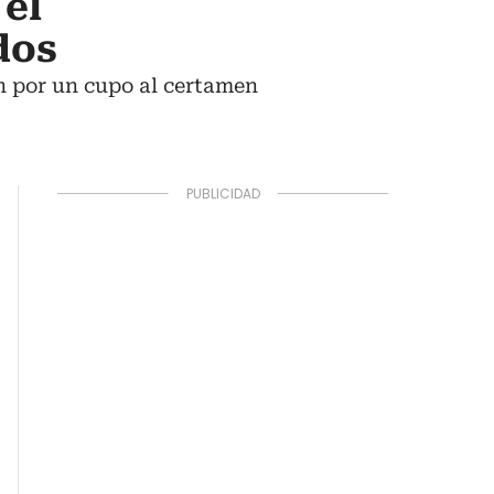
 el
dos
n por un cupo al certamen