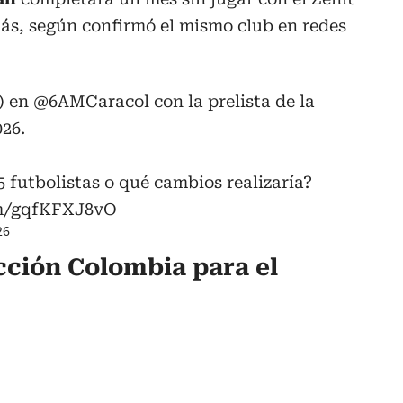
más, según confirmó el mismo club en redes
) en
@6AMCaracol
con la prelista de la
26.
5 futbolistas o qué cambios realizaría?
om/gqfKFXJ8vO
26
ección Colombia para el