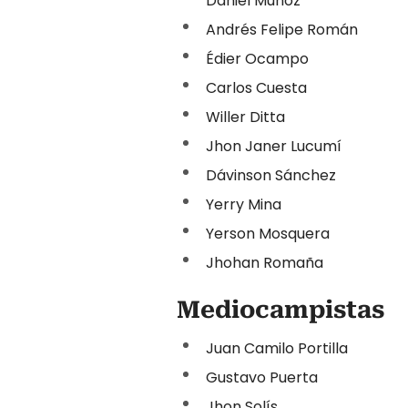
Daniel Muñoz
Andrés Felipe Román
Édier Ocampo
Carlos Cuesta
Willer Ditta
Jhon Janer Lucumí
Dávinson Sánchez
Yerry Mina
Yerson Mosquera
Jhohan Romaña
Mediocampistas
Juan Camilo Portilla
Gustavo Puerta
Jhon Solís