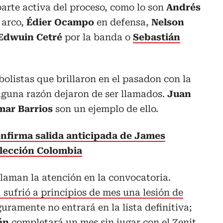
arte activa del proceso, como lo son
Andrés
 arco,
Édier Ocampo
en defensa,
Nelson
Edwuin Cetré
por la banda o
Sebastián
olistas que brillaron en el pasadon con la
lguna razón dejaron de ser llamados.
Juan
mar Barrios
son un ejemplo de ello.
nfirma salida anticipada de James
elección Colombia
laman la atención en la convocatoria.
, sufrió a principios de mes una lesión de
uramente no entrará en la lista definitiva;
rán
completará un mes sin jugar con el Zenit