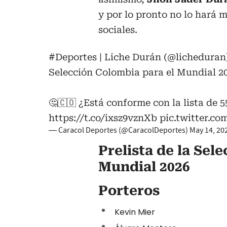
y por lo pronto no lo hará 
sociales.
#Deportes
| Liche Durán (
@licheduran
Selección Colombia para el Mundial 20
🤔🇨🇴 ¿Está conforme con la lista de 5
https://t.co/ixsz9vznXb
pic.twitter.c
— Caracol Deportes (@CaracolDeportes)
May 14, 20
Prelista de la Sel
Mundial 2026
Porteros
Kevin Mier