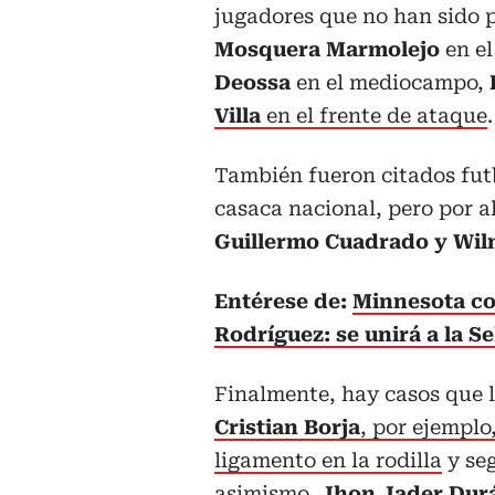
jugadores que no han sido p
Mosquera Marmolejo
en el
Deossa
en el mediocampo,
Villa
en el frente de ataque
.
También fueron citados futb
casaca nacional, pero por a
Guillermo Cuadrado y Wil
Entérese de:
Minnesota co
Rodríguez: se unirá a la S
Finalmente, hay casos que l
Cristian Borja
, por ejemplo
ligamento en la rodilla
y seg
asimismo,
Jhon Jader Du