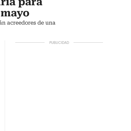
ría para
n mayo
án acreedores de una