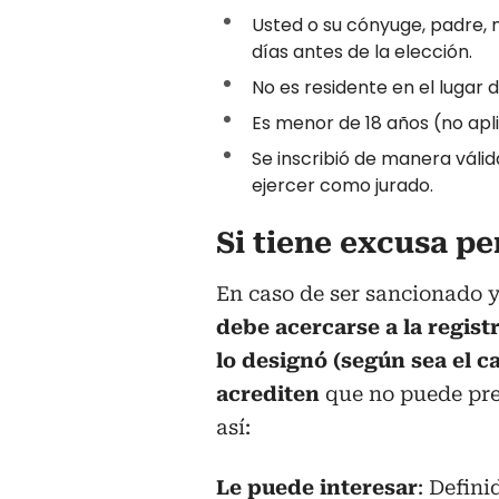
Usted o su cónyuge, padre, m
días antes de la elección.
No es residente en el lugar 
Es menor de 18 años (no apl
Se inscribió de manera válid
ejercer como jurado.
Si tiene excusa p
En caso de ser sancionado 
debe acercarse a la registr
lo designó (según sea el c
acrediten
que no puede pres
así:
Le puede interesar
:
Defini