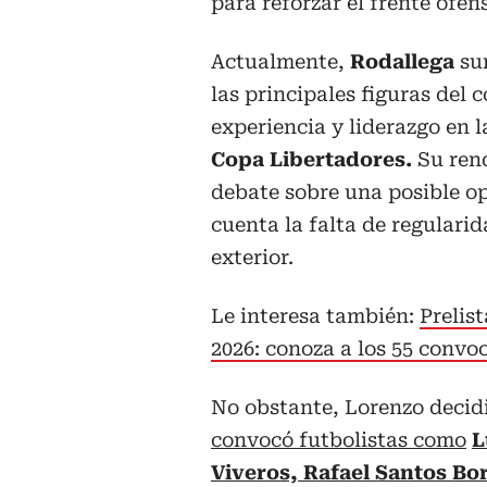
para reforzar el frente ofens
Actualmente,
Rodallega
su
las principales figuras del
experiencia y liderazgo en l
Copa Libertadores.
Su ren
debate sobre una posible op
cuenta la falta de regulari
exterior.
Le interesa también:
Prelis
2026: conoza a los 55 convo
No obstante, Lorenzo decidi
convocó futbolistas como
L
Viveros, Rafael Santos B