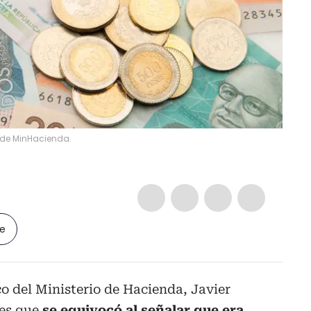
co de MinHacienda.
le
co del Ministerio de Hacienda, Javier
ves que
se equivocó al señalar que era