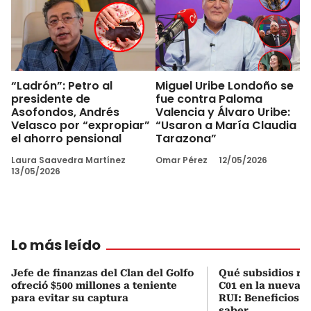
“Ladrón”: Petro al
Miguel Uribe Londoño se
presidente de
fue contra Paloma
Asofondos, Andrés
Valencia y Álvaro Uribe:
Velasco por “expropiar”
“Usaron a María Claudia
el ahorro pensional
Tarazona”
Laura Saavedra Martínez
Omar Pérez
12/05/2026
13/05/2026
Lo más leído
Jefe de finanzas del Clan del Golfo
Qué subsidios rec
ofreció $500 millones a teniente
C01 en la nueva c
para evitar su captura
RUI: Beneficios y
saber