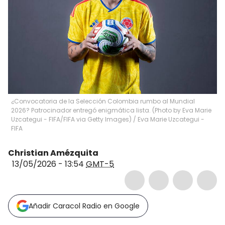
¿Convocatoria de la Selección Colombia rumbo al Mundial
2026? Patrocinador entregó enigmática lista. (Photo by Eva Marie
Uzcategui - FIFA/FIFA via Getty Images)
/
Eva Marie Uzcategui -
FIFA
Christian Amézquita
13/05/2026 - 13:54
GMT-5
Añadir Caracol Radio en Google