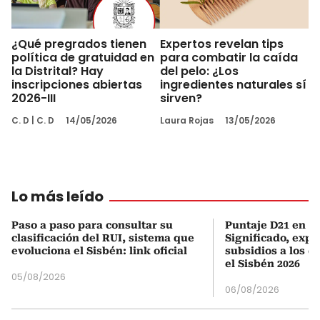
¿Qué pregrados tienen
Expertos revelan tips
política de gratuidad en
para combatir la caída
la Distrital? Hay
del pelo: ¿Los
inscripciones abiertas
ingredientes naturales sí
2026-III
sirven?
C. D
|
C. D
14/05/2026
Laura Rojas
13/05/2026
Lo más leído
Paso a paso para consultar su
Puntaje D21 en el
clasificación del RUI, sistema que
Significado, expl
evoluciona el Sisbén: link oficial
subsidios a los q
el Sisbén 2026
05/08/2026
06/08/2026