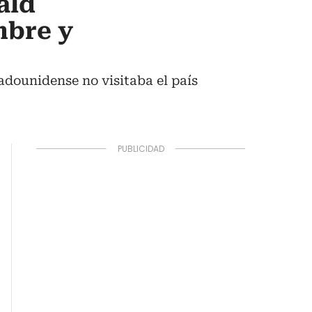
ald
mbre y
adounidense no visitaba el país