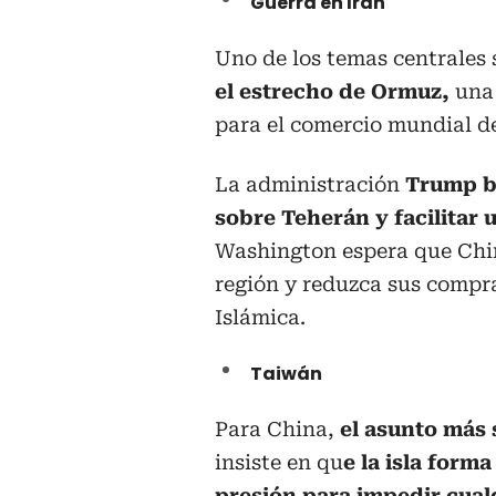
Guerra en Irán
Uno de los temas centrales 
el estrecho de Ormuz,
una
para el comercio mundial d
La administración
Trump b
sobre Teherán y facilitar 
Washington espera que China
región y reduzca sus compr
Islámica.
Taiwán
Para China,
el asunto más 
insiste en qu
e la isla forma
presión para impedir cua