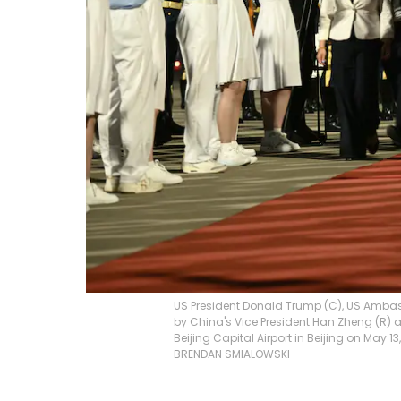
US President Donald Trump (C), US Ambas
by China's Vice President Han Zheng (R) a
Beijing Capital Airport in Beijing on May 
BRENDAN SMIALOWSKI