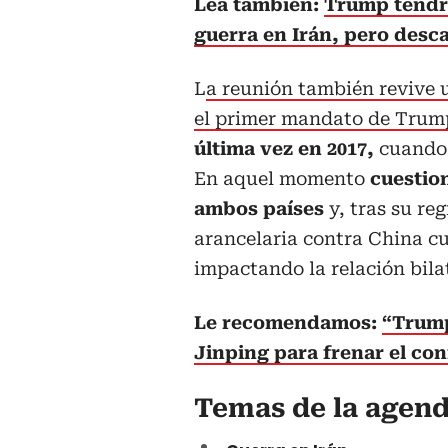
Lea también:
Trump tendrá
guerra en Irán, pero desc
L
a reunión también revive 
el primer mandato de Trum
última vez en 2017,
cuando 
En aquel momento
cuestion
ambos países
y, tras su re
arancelaria contra China c
impactando la relación bilat
Le recomendamos:
“Trump
Jinping para frenar el con
Temas de la agen