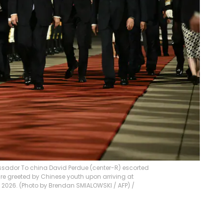
sador To china David Perdue (center-R) escorted
re greeted by Chinese youth upon arriving at
13, 2026. (Photo by Brendan SMIALOWSKI / AFP)
/