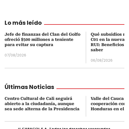
Lo más leído
Jefe de finanzas del Clan del Golfo
Qué subsidios rec
ofreció $500 millones a teniente
C01 en la nueva c
para evitar su captura
RUI: Beneficios y
saber
07/08/2026
06/08/2026
Últimas Noticias
Centro Cultural de Cali seguirá
Valle del Cauca b
abierto a la ciudadanía, aunque
cooperación come
sea sede alterna de la Presidencia
Honduras en el se
© CARACOL S.A. Todos los derechos reservados.