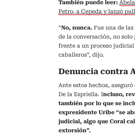
También puede leer:
Abela
Petro, a Cepeda y lanzó pul
“
No, nunca.
Fue una de las 
de la conversación, no solo
frente a un proceso judicia
caballeros”, dijo.
Denuncia contra
A
Ante estos hechos, aseguró
De la Espriella. I
ncluso, rev
también por lo que se incl
expresidente Uribe “se ab
judicial, algo que Coral c
extorsión”.