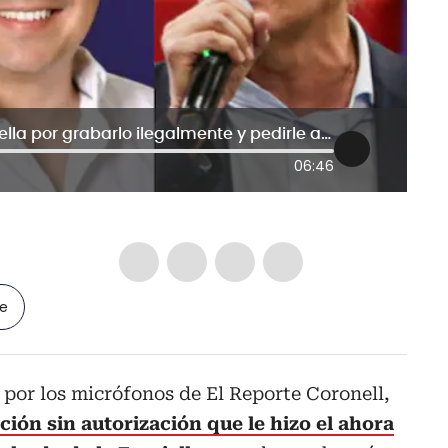
Beto Coral denunciará a De La Espriella por grabarlo ilegalmente y pedirle acusar a Gustavo Bolívar
06:46
le
 por los micrófonos de El Reporte Coronell,
ión sin autorización que le hizo el ahora