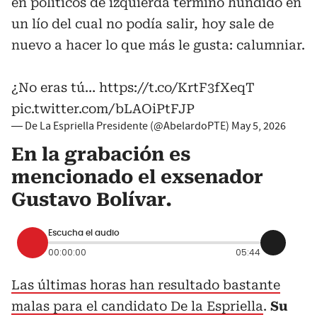
en políticos de izquierda terminó hundido en
un lío del cual no podía salir, hoy sale de
nuevo a hacer lo que más le gusta: calumniar.
¿No eras tú…
https://t.co/KrtF3fXeqT
pic.twitter.com/bLAOiPtFJP
— De La Espriella Presidente (@AbelardoPTE)
May 5, 2026
En la grabación es
mencionado el exsenador
Gustavo Bolívar.
Escucha el audio
00:00:00
05:44
Las últimas horas han resultado bastante
malas para el candidato De la Espriella
.
Su