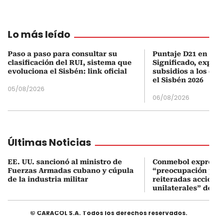
Lo más leído
Paso a paso para consultar su
Puntaje D21 en el
clasificación del RUI, sistema que
Significado, expl
evoluciona el Sisbén: link oficial
subsidios a los q
el Sisbén 2026
05/08/2026
06/08/2026
Últimas Noticias
EE. UU. sancionó al ministro de
Conmebol expres
Fuerzas Armadas cubano y cúpula
“preocupación po
de la industria militar
reiteradas accio
unilaterales” de 
© CARACOL S.A. Todos los derechos reservados.