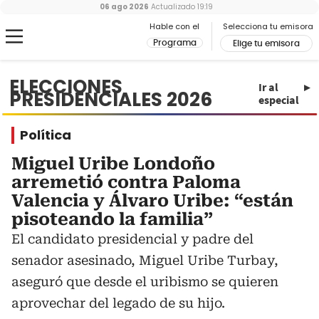
06 ago 2026
Actualizado
19:19
Hable con el
Selecciona tu emisora
Programa
Elige tu emisora
ELECCIONES
Ir al
PRESIDENCIALES 2026
especial
Política
Miguel Uribe Londoño
arremetió contra Paloma
Valencia y Álvaro Uribe: “están
pisoteando la familia”
El candidato presidencial y padre del
senador asesinado, Miguel Uribe Turbay,
aseguró que desde el uribismo se quieren
aprovechar del legado de su hijo.