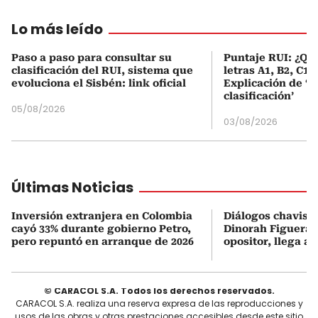
Lo más leído
Paso a paso para consultar su
Puntaje RUI: ¿Qué
clasificación del RUI, sistema que
letras A1, B2, C1 
evoluciona el Sisbén: link oficial
Explicación de ‘
clasificación’
05/08/2026
03/08/2026
Últimas Noticias
Inversión extranjera en Colombia
Diálogos chavism
cayó 33% durante gobierno Petro,
Dinorah Figuera, 
pero repuntó en arranque de 2026
opositor, llega a
© CARACOL S.A. Todos los derechos reservados.
CARACOL S.A. realiza una reserva expresa de las reproducciones y
usos de las obras y otras prestaciones accesibles desde este sitio