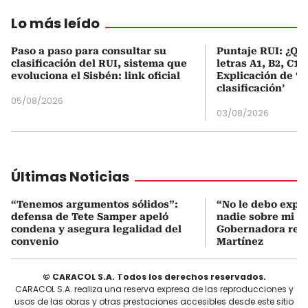
Lo más leído
Paso a paso para consultar su
Puntaje RUI: ¿Qué
clasificación del RUI, sistema que
letras A1, B2, C1 
evoluciona el Sisbén: link oficial
Explicación de ‘
clasificación’
05/08/2026
03/08/2026
Últimas Noticias
“Tenemos argumentos sólidos”:
“No le debo expli
defensa de Tete Samper apeló
nadie sobre mi g
condena y asegura legalidad del
Gobernadora res
convenio
Martínez
© CARACOL S.A. Todos los derechos reservados.
CARACOL S.A. realiza una reserva expresa de las reproducciones y
usos de las obras y otras prestaciones accesibles desde este sitio