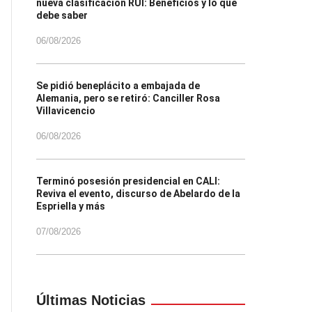
nueva clasificación RUI: Beneficios y lo que
debe saber
06/08/2026
Se pidió beneplácito a embajada de
Alemania, pero se retiró: Canciller Rosa
Villavicencio
06/08/2026
Terminó posesión presidencial en CALI:
Reviva el evento, discurso de Abelardo de la
Espriella y más
07/08/2026
Últimas Noticias