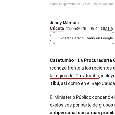
Minas antipersonales. / Foto: Ejército Nacional
Jenny Márquez
Cúcuta
11/05/2026 - 05:44
GMT-5
Añadir Caracol Radio en Google
Catatumbo
La
Procuraduría G
rechazo frente a los recientes
la región del Catatumbo
, inclu
Tibú
, así como en el Bajo Cauc
El Ministerio Público condenó e
explosivos por parte de grupos 
antipersonal son armas prohib