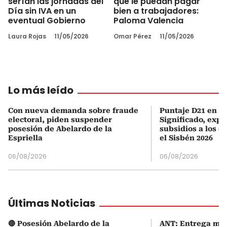
serían las jornadas del
que le puedan pagar
Día sin IVA en un
bien a trabajadores:
eventual Gobierno
Paloma Valencia
Laura Rojas
11/05/2026
Omar Pérez
11/05/2026
Lo más leído
Con nueva demanda sobre fraude
Puntaje D21 en el
electoral, piden suspender
Significado, expl
posesión de Abelardo de la
subsidios a los q
Espriella
el Sisbén 2026
06/08/2026
06/08/2026
Últimas Noticias
🔴 Posesión Abelardo de la
ANT: Entrega mas