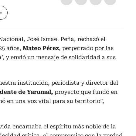
le
 Nacional, José Ismael Peña, rechazó el
 25 años,
Mateo Pérez
, perpetrado por las
á’, y envió un mensaje de solidaridad a sus
stra institución, periodista y director del
idente de Yarumal,
proyecto que fundó en
ó en una voz vital para su territorio”,
 vida encarnaba el espíritu más noble de la
riosidad crítica, el compromiso con la verdad