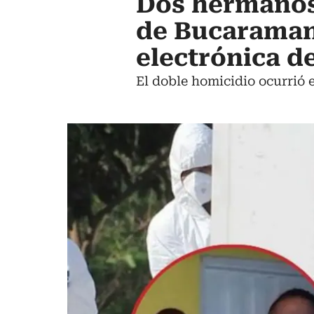
Dos hermanos 
de Bucaramang
electrónica d
El doble homicidio ocurrió e