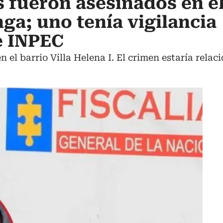
fueron asesinados en el
a; uno tenía vigilancia
e INPEC
n el barrio Villa Helena I. El crimen estaría relac