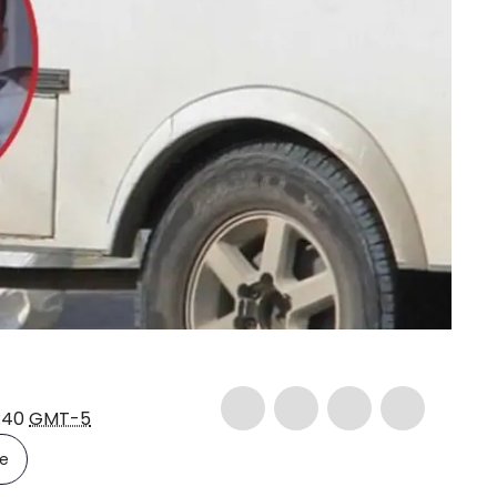
4:40
GMT-5
le