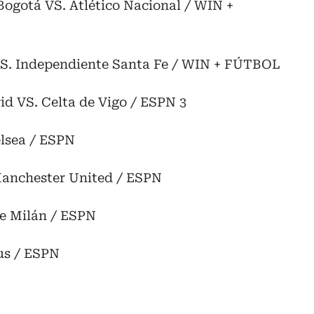
 Bogotá VS. Atlético Nacional / WIN +
 VS. Independiente Santa Fe / WIN + FÚTBOL
rid VS. Celta de Vigo / ESPN 3
elsea / ESPN
Manchester United / ESPN
 de Milán / ESPN
tus / ESPN